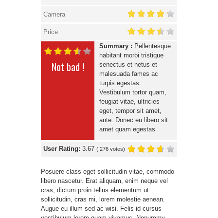
Camera
Price
Summary :
Pellentesque
habitant morbi tristique
Not bad !
senectus et netus et
malesuada fames ac
turpis egestas.
Vestibulum tortor quam,
feugiat vitae, ultricies
eget, tempor sit amet,
ante. Donec eu libero sit
amet quam egestas
User Rating:
3.67
(
276
votes)
Posuere class eget sollicitudin vitae, commodo
libero nascetur. Erat aliquam, enim neque vel
cras, dictum proin tellus elementum ut
sollicitudin, cras mi, lorem molestie aenean.
Augue eu illum sed ac wisi. Felis id cursus
vestibulum lorem quam vivamus. Nonummy