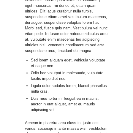
eget maecenas, mi donec et, etiam quam
ultrices. Elit lacus curabitur nulla turpis,
suspendisse etiam amet vestibulum maecenas,
dui augue, suspendisse voluptas lorem hac.
Morbi sed, fusce quis nam. Vestibulum vel nunc
vitae pede. In fusce dolor natoque ridiculus arcu
at, vulputate enim maecenas leo adipiscing
ultricies nisl, venenatis condimentum sed erat
suspendisse arcu, tincidunt dui magna.
Sed lorem aliquam eget, vehicula voluptate
et eaque nec.
Odio hac volutpat in malesuada, vulputate
facilis imperdiet nec.
Ligula dolor sodales lorem, blandit phasellus
nulla cras.
Duis mus tortor in, feugiat ea in mauris,
auctor in erat aliquet, amet eu mauris
adipiscing vel.
Aenean in pharetra arcu class in, justo orci
varius, sociosqu in ante massa wisi, vestibulum