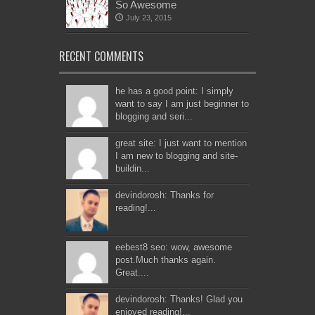
So Awesome
July 23, 2015
RECENT COMMENTS
he has a good point: I simply
want to say I am just beginner to
blogging and seri...
great site: I just want to mention
I am new to blogging and site-
buildin...
devindorosh: Thanks for
reading!...
eebest8 seo: wow, awesome
post.Much thanks again.
Great....
devindorosh: Thanks! Glad you
enjoyed reading!...