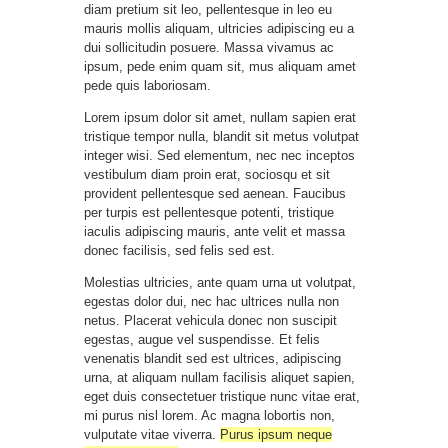
diam pretium sit leo, pellentesque in leo eu
mauris mollis aliquam, ultricies adipiscing eu a
dui sollicitudin posuere. Massa vivamus ac
ipsum, pede enim quam sit, mus aliquam amet
pede quis laboriosam.
Lorem ipsum dolor sit amet, nullam sapien erat
tristique tempor nulla, blandit sit metus volutpat
integer wisi. Sed elementum, nec nec inceptos
vestibulum diam proin erat, sociosqu et sit
provident pellentesque sed aenean. Faucibus
per turpis est pellentesque potenti, tristique
iaculis adipiscing mauris, ante velit et massa
donec facilisis, sed felis sed est.
Molestias ultricies, ante quam urna ut volutpat,
egestas dolor dui, nec hac ultrices nulla non
netus. Placerat vehicula donec non suscipit
egestas, augue vel suspendisse. Et felis
venenatis blandit sed est ultrices, adipiscing
urna, at aliquam nullam facilisis aliquet sapien,
eget duis consectetuer tristique nunc vitae erat,
mi purus nisl lorem. Ac magna lobortis non,
vulputate vitae viverra.
Purus ipsum neque