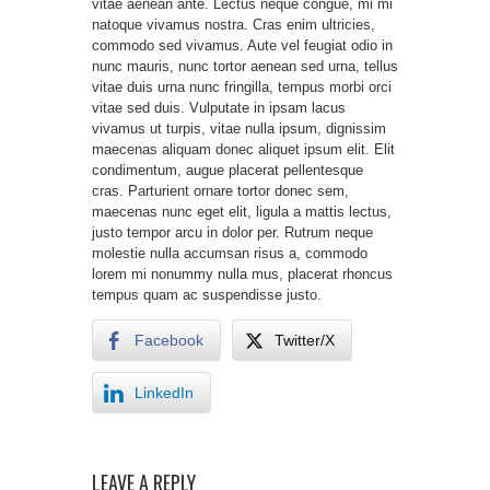
vitae aenean ante. Lectus neque congue, mi mi
natoque vivamus nostra. Cras enim ultricies,
commodo sed vivamus. Aute vel feugiat odio in
nunc mauris, nunc tortor aenean sed urna, tellus
vitae duis urna nunc fringilla, tempus morbi orci
vitae sed duis. Vulputate in ipsam lacus
vivamus ut turpis, vitae nulla ipsum, dignissim
maecenas aliquam donec aliquet ipsum elit. Elit
condimentum, augue placerat pellentesque
cras. Parturient ornare tortor donec sem,
maecenas nunc eget elit, ligula a mattis lectus,
justo tempor arcu in dolor per. Rutrum neque
molestie nulla accumsan risus a, commodo
lorem mi nonummy nulla mus, placerat rhoncus
tempus quam ac suspendisse justo.
Facebook
Twitter/X
LinkedIn
LEAVE A REPLY